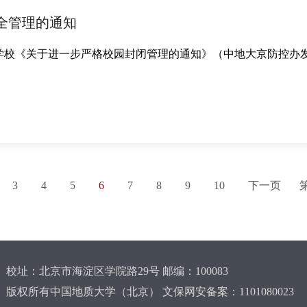
全管理的通知
于进一步严格校园封闭管理的通知》（中地大京防控办发[2022]25号
3
4
5
6
7
8
9
10
下一页
校址：北京市海淀区学院路29号 邮编：100083
版权所有中国地质大学（北京） 文保网安备案：1101080023